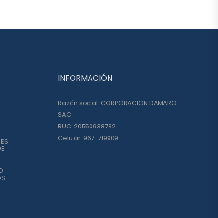
INFORMACIÓN
Razón social: CORPORACION DAMARO
SAC
RUC: 20550938732
Celular: 967-719909
NES
DE
D
OS