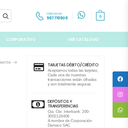
Llámanos:
0
967719909
CORPORATIVO
VER CATÁLOGO
uiente
TARJETAS DÉBITO/CRÉDITO
Aceptamos todas las tarjetas,
Cada una de nuestras
transacciones están cifradas
y son totalmente seguras.
DEPÓSITOS Y
TRANSFERENCIAS
Cta. Cte. Interbank: 200-
3002124406
A nombre de Corporación
Damaro SAC.