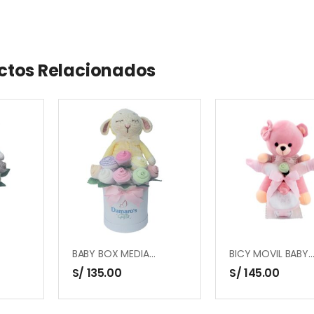
ctos Relacionados
BABY BOX MEDIANO – CON MUÑECO DE APEGO OVEJITA
BICY MOVIL BABY – N
S/
135.00
S/
145.00