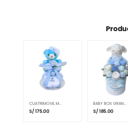
Produ
CUATRIMOVIL MOVIL BABY
BABY BOX GRANDE – CON MUÑECO DE APEGO OVEJITA
S/
175.00
S/
185.00